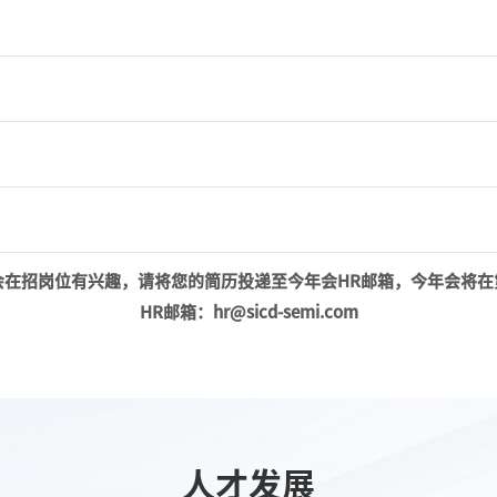
会在招岗位有兴趣，请将您的简历投递至今年会HR邮箱，今年会将在
HR邮箱：hr@sicd-semi.com
人才发展