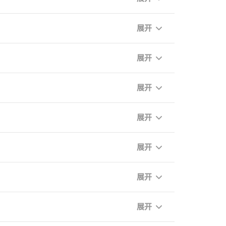
展开
展开
展开
展开
展开
展开
展开