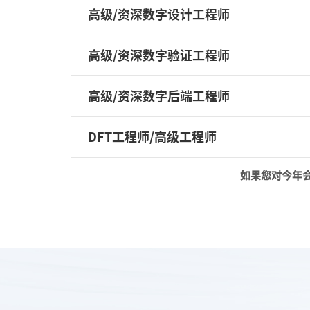
高级/资深数字设计工程师
高级/资深数字验证工程师
高级/资深数字后端工程师
DFT工程师/高级工程师
如果您对今年