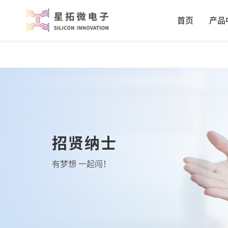
首页
产品
招贤纳士
有梦想 一起闯！