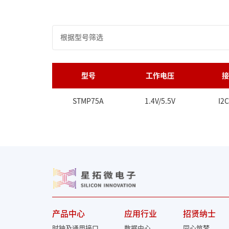
型号
工作电压
接
STMP75A
1.4V/5.5V
I2
产品中心
应用行业
招贤纳士
时钟及通用接口
数据中心
同心筑梦