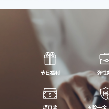
节日福利
弹性
项目奖
五险一金