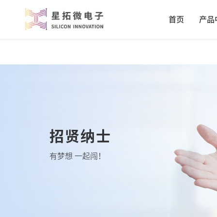
首页
产品
招贤纳士
有梦想 一起闯！