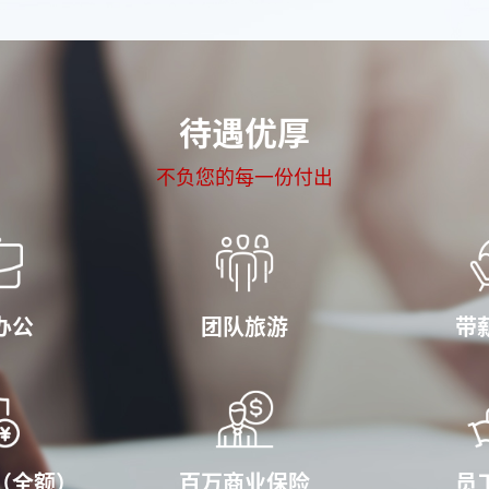
待遇优厚
不负您的每一份付出
办公
团队旅游
带
（全额）
百万商业保险
员