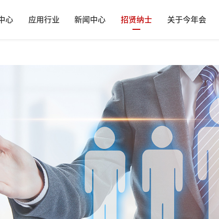
中心
应用行业
新闻中心
招贤纳士
关于今年会