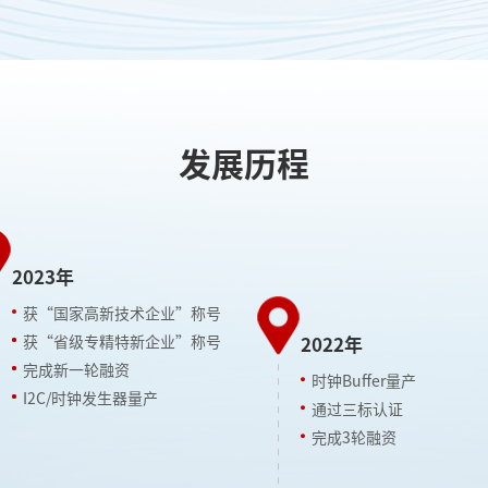
发展历程
20
技术企业”称号
产
2022年
特新企业”称号
资
时钟Buffer量产
器量产
通过三标认证
完成3轮融资