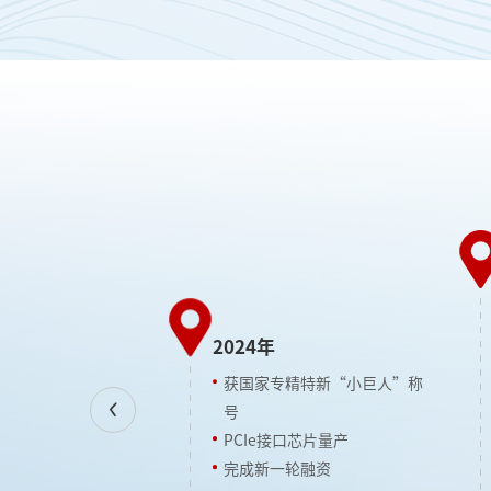
2023年
获“国家高新
2024年
获“省级专精
完成新一轮融
获国家专精特新“小巨人”称
I2C/时钟发生
号
Next
PCIe接口芯片量产
完成新一轮融资