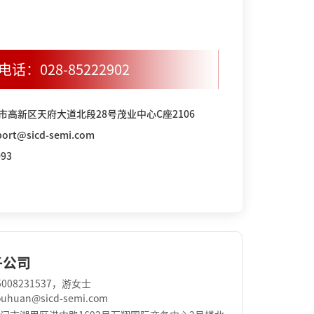
电话：
028-85222902
市高新区天府大道北段28号茂业中心C座2106
rt@sicd-semi.com
93
子公司
008231537，游女士
huan@sicd-semi.com