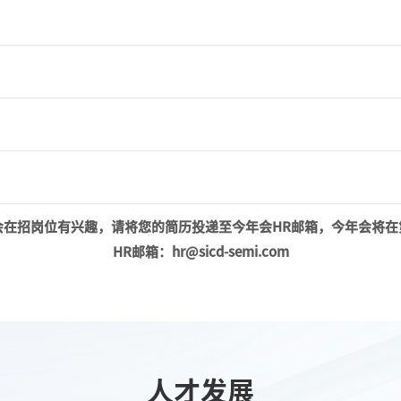
会在招岗位有兴趣，请将您的简历投递至今年会HR邮箱，今年会将在
HR邮箱：hr@sicd-semi.com
人才发展