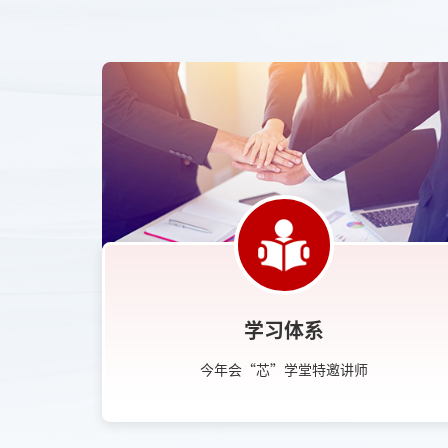
学习体系
今年会“芯”学堂特邀讲师