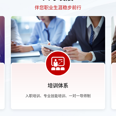
伴您职业生涯稳步前行
培训体系
入职培训、专业技能培训、一对一导师制