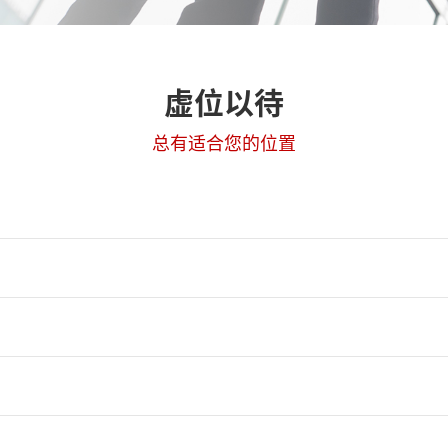
虚位以待
总有适合您的位置