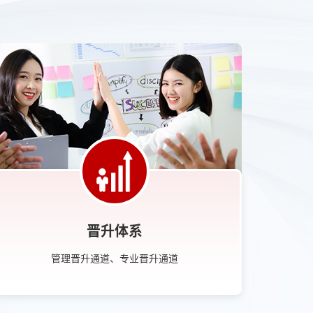
晋升体系
管理晋升通道、专业晋升通道