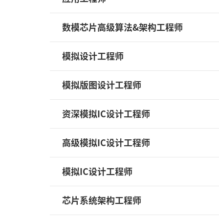
数模芯片高级算法&架构工程师
模拟设计工程师
模拟版图设计工程师
资深模拟IC设计工程师
高级模拟IC设计工程师
模拟IC设计工程师
芯片系统架构工程师