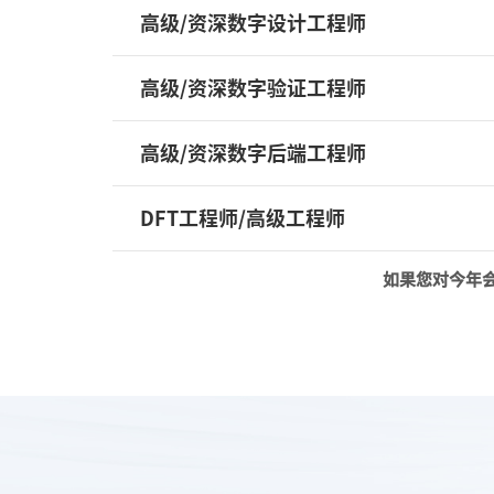
高级/资深数字设计工程师
高级/资深数字验证工程师
高级/资深数字后端工程师
DFT工程师/高级工程师
如果您对今年