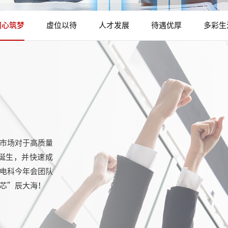
同心筑梦
虚位以待
人才发展
待遇优厚
多彩生
市场对于高质量
诞生，并快速成
电科今年会团队
芯”辰大海！