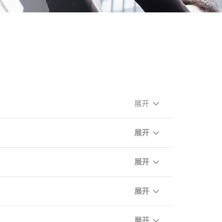
展开
展开
展开
展开
展开