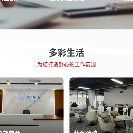
多彩生活
为您打造舒心的工作氛围