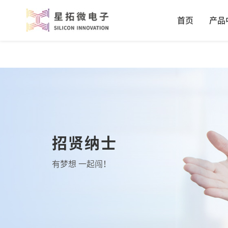
首页
产品
招贤纳士
有梦想 一起闯！