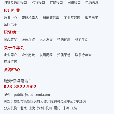
时钟及通用接口
PCIe接口
存储接口
网络接口
电源管理
应用行业
数据中心
智能机器人
新能源汽车
工业互联网
消费电子
医疗电子
招贤纳士
同心筑梦
虚位以待
人才发展
待遇优厚
多彩生活
关于今年会
企业简介
企业愿景
发展历程
资质荣誉
联系今年会
在线留言
资源中心
服务咨询电话：
028-85222902
邮件：public@sicd-semi.com
总部：成都市高新区天府大道北段28号茂业中心C座2106
分支机构：北京·上海·深圳·杭州·厦门·珠海
·无锡