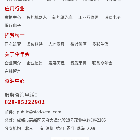
应用行业
数据中心
智能机器人
新能源汽车
工业互联网
消费电子
医疗电子
招贤纳士
同心筑梦
虚位以待
人才发展
待遇优厚
多彩生活
关于今年会
企业简介
企业愿景
发展历程
资质荣誉
联系今年会
在线留言
资源中心
服务咨询电话：
028-85222902
邮件：public@sicd-semi.com
总部：成都市高新区天府大道北段28号茂业中心C座2106
分支机构：北京·上海·深圳·杭州·厦门·珠海
·无锡